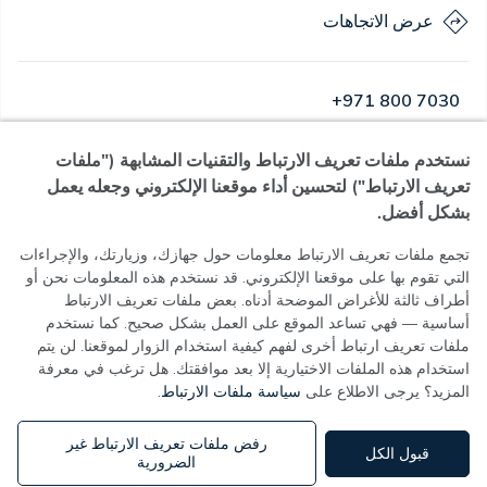
عرض الاتجاهات
+971 800 7030
نستخدم ملفات تعريف الارتباط والتقنيات المشابهة ("ملفات
مفتوح
·
مفتوح
اليوم
,
24 ساعة
تعريف الارتباط") لتحسين أداء موقعنا الإلكتروني وجعله يعمل
بشكل أفضل.
تجمع ملفات تعريف الارتباط معلومات حول جهازك، وزيارتك، والإجراءات
التي تقوم بها على موقعنا الإلكتروني. قد نستخدم هذه المعلومات نحن أو
سياسة الخصوصية
أطراف ثالثة للأغراض الموضحة أدناه. بعض ملفات تعريف الارتباط
شروط الاستخدام
أساسية — فهي تساعد الموقع على العمل بشكل صحيح. كما نستخدم
سياسة ملفات تعريف الارتباط
ملفات تعريف ارتباط أخرى لفهم كيفية استخدام الزوار لموقعنا. لن يتم
إعدادات ملفات تعريف الارتباط
استخدام هذه الملفات الاختيارية إلا بعد موافقتك. هل ترغب في معرفة
المزيد؟ يرجى الاطلاع على
سياسة ملفات الارتباط
.
MOH License No - 7VL60HU3
رفض ملفات تعريف الارتباط غير
قبول الكل
الضرورية