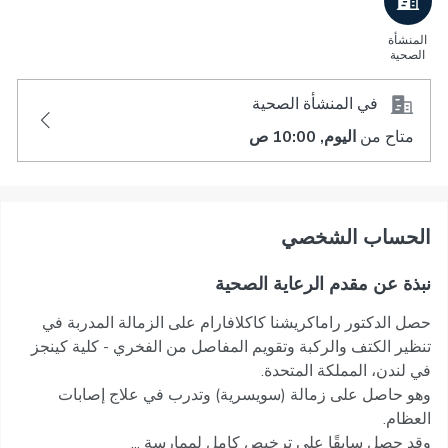
المنشأة
الصحية
في المنشأة الصحية
متاح من
اليوم, 10:00 ص
اﻟﺤﺴﺎﺏ اﻟﺸﺨﺼﻲ
نبذة عن مقدم الرعاية الصحية
حصل الدكتور راماكريشنا كاكلافارام على الزمالة المدربة في
تنظير الكتف والركبة وتقويم المفاصل من الفخري - كلية كينجز
في لندن، المملكة المتحدة.
وهو حاصل على زمالة (سويسرية) وتدرب في علاج إصابات
العظام.
وقد حصل سابقًا على ترخيص كامل لممارسة ...