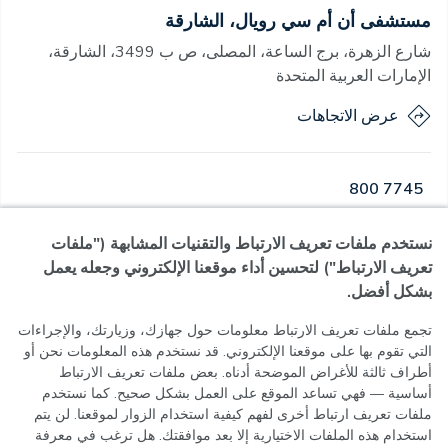
مستشفى أن أم سي رويال، الشارقة
شارع الزهرة، برج الساعة، المصلى، ص ب 3499، الشارقة،
الإمارات العربية المتحدة
عرض الاتجاهات
800 7745
نستخدم ملفات تعريف الارتباط والتقنيات المشابهة ("ملفات
مفتوح
·
مفتوح
اليوم
,
24 ساعة
تعريف الارتباط") لتحسين أداء موقعنا الإلكتروني وجعله يعمل
بشكل أفضل.
تجمع ملفات تعريف الارتباط معلومات حول جهازك، وزيارتك، والإجراءات
التي تقوم بها على موقعنا الإلكتروني. قد نستخدم هذه المعلومات نحن أو
سياسة الخصوصية
أطراف ثالثة للأغراض الموضحة أدناه. بعض ملفات تعريف الارتباط
شروط الاستخدام
أساسية — فهي تساعد الموقع على العمل بشكل صحيح. كما نستخدم
سياسة ملفات تعريف الارتباط
ملفات تعريف ارتباط أخرى لفهم كيفية استخدام الزوار لموقعنا. لن يتم
إعدادات ملفات تعريف الارتباط
استخدام هذه الملفات الاختيارية إلا بعد موافقتك. هل ترغب في معرفة