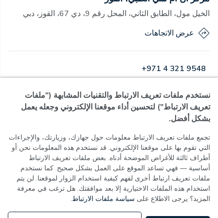
الخيل مول، الطابق الثاني، المحل رقم 9، دي 67، القوز، دبي
عرض الاتجاهات
+971 4 321 9548
نستخدم ملفات تعريف الارتباط والتقنيات المشابهة ("ملفات
مفتوح
·
مفتوح
اليوم
,
08:00 - 23:00
تعريف الارتباط") لتحسين أداء موقعنا الإلكتروني وجعله يعمل
بشكل أفضل.
تجمع ملفات تعريف الارتباط معلومات حول جهازك، وزيارتك، والإجراءات
التي تقوم بها على موقعنا الإلكتروني. قد نستخدم هذه المعلومات نحن أو
سياسة الخصوصية
أطراف ثالثة للأغراض الموضحة أدناه. بعض ملفات تعريف الارتباط
شروط الاستخدام
أساسية — فهي تساعد الموقع على العمل بشكل صحيح. كما نستخدم
سياسة ملفات تعريف الارتباط
ملفات تعريف ارتباط أخرى لفهم كيفية استخدام الزوار لموقعنا. لن يتم
إعدادات ملفات تعريف الارتباط
استخدام هذه الملفات الاختيارية إلا بعد موافقتك. هل ترغب في معرفة
المزيد؟ يرجى الاطلاع على
سياسة ملفات الارتباط
.
MOH License No - 7VL60HU3