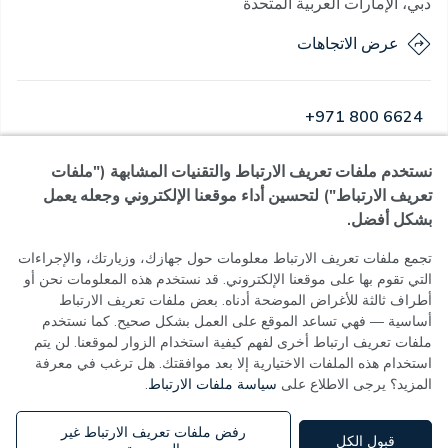
دبي، الإمارات العربية المتحدة
عرض الاتجاهات
+971 800 6624
نستخدم ملفات تعريف الارتباط والتقنيات المشابهة ("ملفات
مفتوح
·
مفتوح
اليوم
,
24 ساعة
تعريف الارتباط") لتحسين أداء موقعنا الإلكتروني وجعله يعمل
بشكل أفضل.
تجمع ملفات تعريف الارتباط معلومات حول جهازك، وزيارتك، والإجراءات
التي تقوم بها على موقعنا الإلكتروني. قد نستخدم هذه المعلومات نحن أو
سياسة الخصوصية
أطراف ثالثة للأغراض الموضحة أدناه. بعض ملفات تعريف الارتباط
شروط الاستخدام
أساسية — فهي تساعد الموقع على العمل بشكل صحيح. كما نستخدم
سياسة ملفات تعريف الارتباط
ملفات تعريف ارتباط أخرى لفهم كيفية استخدام الزوار لموقعنا. لن يتم
إعدادات ملفات تعريف الارتباط
استخدام هذه الملفات الاختيارية إلا بعد موافقتك. هل ترغب في معرفة
المزيد؟ يرجى الاطلاع على
سياسة ملفات الارتباط
.
MOH License No - 7VL60HU3
رفض ملفات تعريف الارتباط غير
قبول الكل