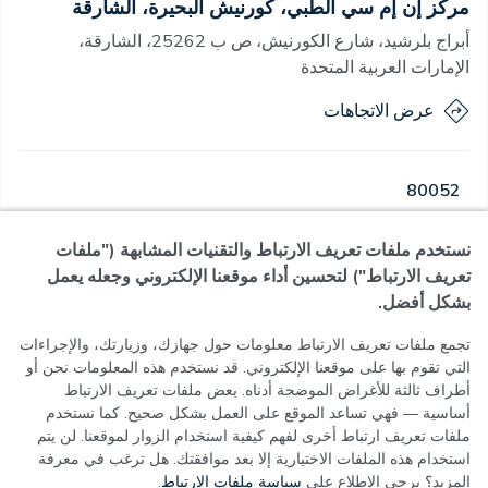
مركز إن إم سي الطبي، كورنيش البحيرة، الشارقة
أبراج بلرشيد، شارع الكورنيش، ص ب 25262، الشارقة،
الإمارات العربية المتحدة
عرض الاتجاهات
80052
نستخدم ملفات تعريف الارتباط والتقنيات المشابهة ("ملفات
مفتوح
·
مفتوح
اليوم
,
08:00 - 22:00
تعريف الارتباط") لتحسين أداء موقعنا الإلكتروني وجعله يعمل
بشكل أفضل.
تجمع ملفات تعريف الارتباط معلومات حول جهازك، وزيارتك، والإجراءات
التي تقوم بها على موقعنا الإلكتروني. قد نستخدم هذه المعلومات نحن أو
سياسة الخصوصية
أطراف ثالثة للأغراض الموضحة أدناه. بعض ملفات تعريف الارتباط
شروط الاستخدام
أساسية — فهي تساعد الموقع على العمل بشكل صحيح. كما نستخدم
سياسة ملفات تعريف الارتباط
ملفات تعريف ارتباط أخرى لفهم كيفية استخدام الزوار لموقعنا. لن يتم
إعدادات ملفات تعريف الارتباط
استخدام هذه الملفات الاختيارية إلا بعد موافقتك. هل ترغب في معرفة
المزيد؟ يرجى الاطلاع على
سياسة ملفات الارتباط
.