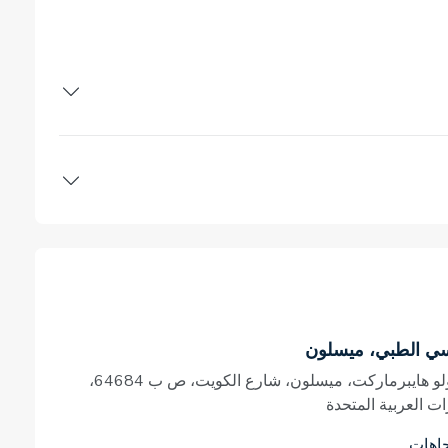
سي الطبي، ميسلون
بالقرب من اللولو هايبرماركت، ميسلون، شارع الكويت، ص ب 64684،
ات العربية المتحدة
اهات