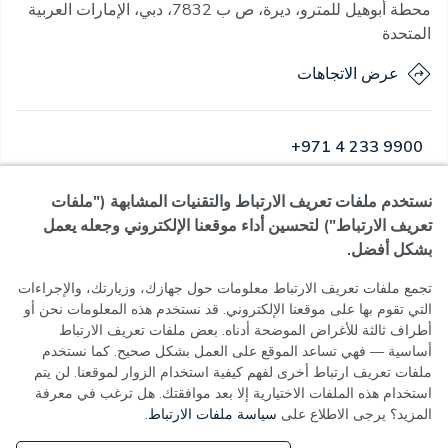
محطة أبوهيل للمترو، ديرة، ص ب 7832، دبي، الإمارات العربية
المتحدة
عرض الاتجاهات
+971 4 233 9900
نستخدم ملفات تعريف الارتباط والتقنيات المشابهة ("ملفات
مفتوح
·
مفتوح
اليوم
,
07:00 - 23:00
تعريف الارتباط") لتحسين أداء موقعنا الإلكتروني وجعله يعمل
بشكل أفضل.
تجمع ملفات تعريف الارتباط معلومات حول جهازك، وزيارتك، والإجراءات
التي تقوم بها على موقعنا الإلكتروني. قد نستخدم هذه المعلومات نحن أو
سياسة الخصوصية
أطراف ثالثة للأغراض الموضحة أدناه. بعض ملفات تعريف الارتباط
شروط الاستخدام
أساسية — فهي تساعد الموقع على العمل بشكل صحيح. كما نستخدم
سياسة ملفات تعريف الارتباط
ملفات تعريف ارتباط أخرى لفهم كيفية استخدام الزوار لموقعنا. لن يتم
إعدادات ملفات تعريف الارتباط
استخدام هذه الملفات الاختيارية إلا بعد موافقتك. هل ترغب في معرفة
المزيد؟ يرجى الاطلاع على
سياسة ملفات الارتباط
.
MOH License No - 7VL60HU3