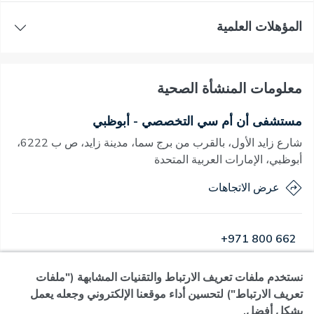
المؤهلات العلمية
معلومات المنشأة الصحية
مستشفى أن أم سي التخصصي - أبوظبي
شارع زايد الأول، بالقرب من برج سما، مدينة زايد، ص ب 6222،
أبوظبي، الإمارات العربية المتحدة
عرض الاتجاهات
+971 800 662
نستخدم ملفات تعريف الارتباط والتقنيات المشابهة ("ملفات
مفتوح
·
مفتوح
اليوم
,
24 ساعة
تعريف الارتباط") لتحسين أداء موقعنا الإلكتروني وجعله يعمل
بشكل أفضل.