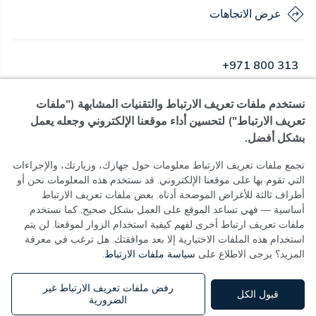
عرض الاتجاهات
+971 800 313
نستخدم ملفات تعريف الارتباط والتقنيات المشابهة ("ملفات
مفتوح
·
مفتوح
اليوم
,
24 ساعة
تعريف الارتباط") لتحسين أداء موقعنا الإلكتروني وجعله يعمل
بشكل أفضل.
تجمع ملفات تعريف الارتباط معلومات حول جهازك، وزيارتك، والإجراءات
التي تقوم بها على موقعنا الإلكتروني. قد نستخدم هذه المعلومات نحن أو
سياسة الخصوصية
أطراف ثالثة للأغراض الموضحة أدناه. بعض ملفات تعريف الارتباط
شروط الاستخدام
أساسية — فهي تساعد الموقع على العمل بشكل صحيح. كما نستخدم
سياسة ملفات تعريف الارتباط
ملفات تعريف ارتباط أخرى لفهم كيفية استخدام الزوار لموقعنا. لن يتم
إعدادات ملفات تعريف الارتباط
استخدام هذه الملفات الاختيارية إلا بعد موافقتك. هل ترغب في معرفة
المزيد؟ يرجى الاطلاع على
سياسة ملفات الارتباط
.
MOH License No - 7VL60HU3
رفض ملفات تعريف الارتباط غير
قبول الكل
الضرورية