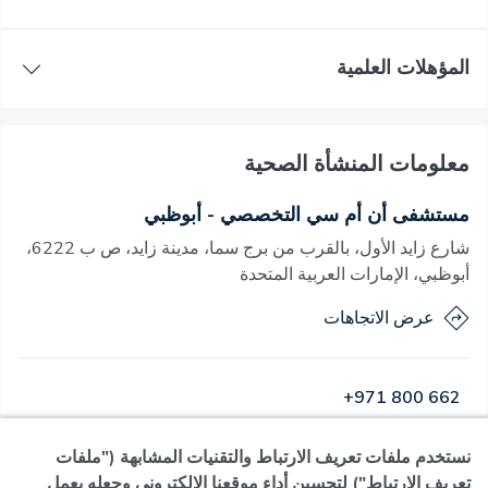
المؤهلات العلمية
معلومات المنشأة الصحية
مستشفى أن أم سي التخصصي - أبوظبي
شارع زايد الأول، بالقرب من برج سما، مدينة زايد، ص ب 6222،
أبوظبي، الإمارات العربية المتحدة
عرض الاتجاهات
+971 800 662
نستخدم ملفات تعريف الارتباط والتقنيات المشابهة ("ملفات
مفتوح
·
مفتوح
اليوم
,
24 ساعة
تعريف الارتباط") لتحسين أداء موقعنا الإلكتروني وجعله يعمل